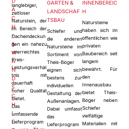
D
GARTEN &
INNENBEREIC
langlebiger,
A
LANDSCHAF
H
zeitloser
C
TSBAU
Naturstein, der
Natursteine
H
im Bereich der
haben sich im
Schiefer und
-
Dacheindeckun
öffentlichen wie
die anderen
&
gen ein nahezu
privaten
Natursteine im
unerreichtes
W
Baubereich seit
Sortiment von
Preis-
A
langem
Theis-Böger
Leistungsverhäl
bewährt. Für
N
eignen sich
tnis mit
den
bestens zur
D
dauerhaft
Innenausbau
individuellen
S
hoher Qualität
bietet Theis-
Gestaltung der
C
bietet.
Böger neben
Außenanlagen.
H
Das
Schiefer
Dabei umfasst
I
umfassende
vielfältige
das
E
Lieferprogram
Materialien mit
Lieferprogram