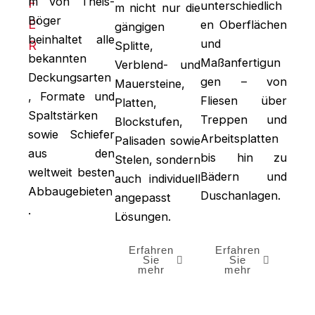
m von Theis-
F
unterschiedlich
m nicht nur die
Böger
E
en Oberflächen
gängigen
beinhaltet alle
und
R
Splitte,
bekannten
Maßanfertigun
Verblend- und
Deckungsarten
gen – von
Mauersteine,
, Formate und
Fliesen über
Platten,
Spaltstärken
Treppen und
Blockstufen,
sowie Schiefer
Arbeitsplatten
Palisaden sowie
aus den
bis hin zu
Stelen, sondern
weltweit besten
Bädern und
auch individuell
Abbaugebieten
Duschanlagen.
angepasst
.
Lösungen.
Erfahren
Erfahren
Erfahren
Sie
Sie
Sie
mehr
mehr
mehr