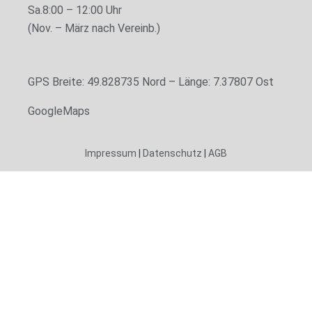
Sa.
8:00 – 12:00 Uhr
(Nov. – März nach Vereinb.)
GPS Breite: 49.828735 Nord – Länge: 7.37807 Ost
GoogleMaps
Impressum
|
Datenschutz
|
AGB