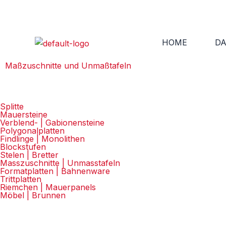
Zum
Inhalt
springen
HOME
DA
Maßzuschnitte und Unmaßtafeln
Splitte
Mauersteine
Verblend- | Gabionensteine
Polygonalplatten
Findlinge | Monolithen
Blockstufen
Stelen | Bretter
Masszuschnitte | Unmasstafeln
Formatplatten | Bahnenware
Trittplatten
Riemchen | Mauerpanels
Möbel | Brunnen