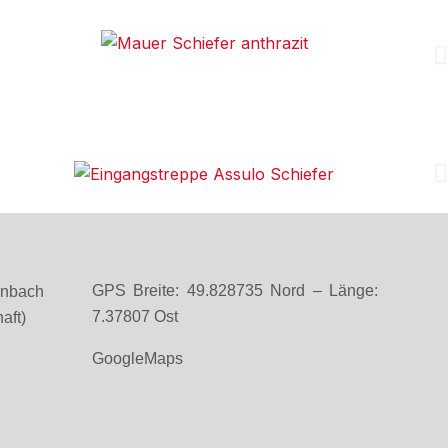
GPS Breite: 49.828735 Nord – Länge:
enbach
7.37807 Ost
aft)
GoogleMaps