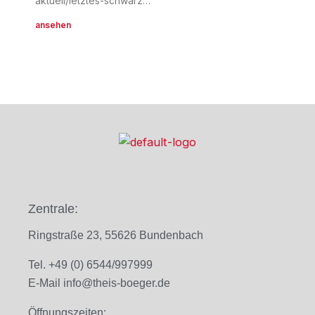
aktuell/letztes-schwarz…
ansehen
Zentrale:
Ringstraße 23, 55626 Bundenbach
Tel. +49 (0) 6544/997999
E-Mail
info@theis-boeger.de
Öffnungszeiten: