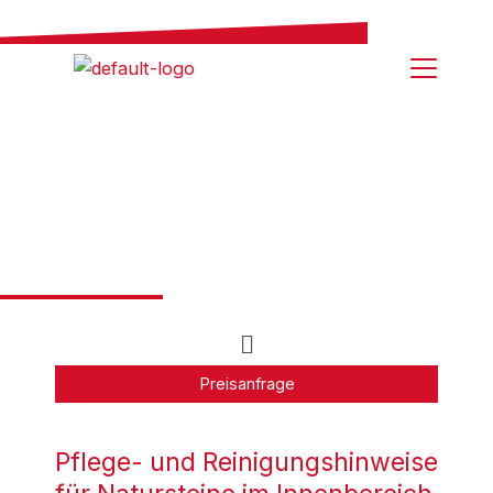
Zum
Inhalt
springen
Steinpflege
Menü
Preisanfrage
Pflege- und Reinigungshinweise