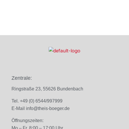
Zentrale:
Ringstraße 23, 55626 Bundenbach
Tel. +49 (0) 6544/997999
E-Mail
info@theis-boeger.de
Öffnungszeiten:
Mo – Fr. 8
:00 – 17:00 Uhr