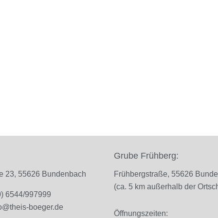
Grube Frühberg:
ße 23, 55626 Bundenbach
Frühbergstraße, 55626 Bund
(ca. 5 km außerhalb der Ortsch
(0) 6544/997999
fo@theis-boeger.de
Öffnungszeiten: