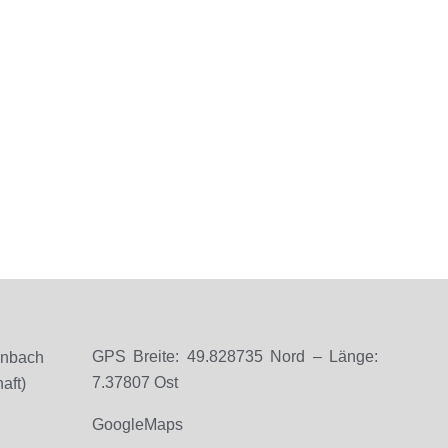
GPS Breite: 49.828735 Nord – Länge:
enbach
7.37807 Ost
aft)
GoogleMaps