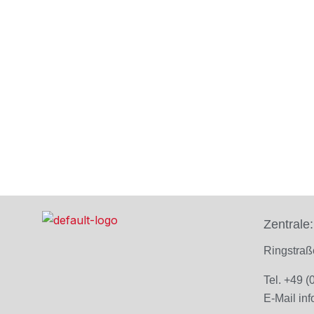
Zentrale:
Ringstra
Tel. +49 
E-Mail
in