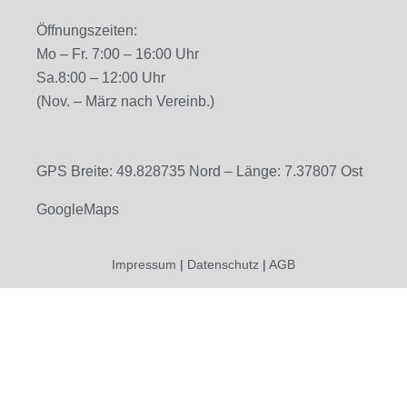
Öffnungszeiten:
Mo – Fr. 7
:00 – 16:00 Uhr
Sa.
8:00 – 12:00 Uhr
(Nov. – März nach Vereinb.)
GPS Breite: 49.828735 Nord – Länge: 7.37807 Ost
GoogleMaps
Impressum
|
Datenschutz
|
AGB