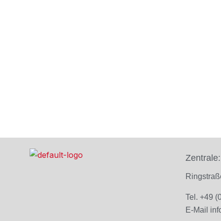
Zentrale:
Ringstra
Tel. +49 
E-Mail
in