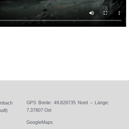
GPS Breite: 49.828735 Nord – Länge:
enbach
7.37807 Ost
aft)
GoogleMaps