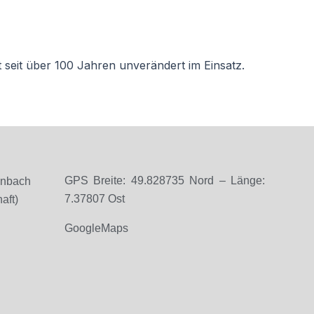
 seit über 100 Jahren unverändert im Einsatz.
GPS Breite: 49.828735 Nord – Länge:
enbach
7.37807 Ost
aft)
GoogleMaps