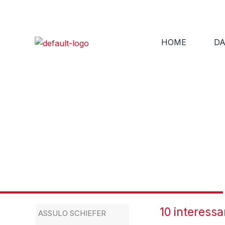
Zum
Inhalt
springen
HOME
DA
Wissenswertes zu Naturschie
10 interessa
ASSULO SCHIEFER